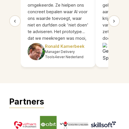
omgekeerde. Ze hielpen ons
gehad. Met h
concreet bepalen waar AI voor
aanpak wist zi
ons waarde toevoegt, waar
krijgen in de
‹
›
niet en durfden ook 'niet doen'
van mijn team
te adviseren. Het prototype
zetten om on
dat we meekregen was mooi,
doorgronden
maar de scherpte in de
was dat we d
Ronald Kamerbeek
Gert
besluitvorming was de echte
verlieten met
Manager Delivery
Vice 
Tools4ever Nederland
Serv
winst."
aanpak waar
doorpakken. 
voor de prett
samenwerking
Partners