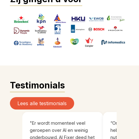
Testimonials
Lees alle testimonials
"Er wordt momenteel veel
“Onder leidin
geroepen over AI en weinig
heb ik met m
onderbouwd. AI Fixer deed het
nuttige en oo