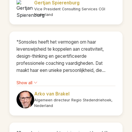
waarmee we konden doorpakken. Dank,
Gertjan Spierenburg
Sonsoles, voor de prettige samenwerking en je
Vice President Consulting Services CGI
hulp!"
Nederland
"Sonsoles heeft het vermogen om haar
levenswijsheid te koppelen aan creativiteit,
design-thinking en gecertificeerde
professionele coaching vaardigheden. Dat
maakt haar een unieke persoonlijkheid, die
ondernemers en leiders kan helpen het
Show all
maximale uit hun team te halen. Sonsoles
onderscheid zich door haar bescheiden
Arko van Brakel
persoonlijkheid, waarmee ze in staat is al haar
Algemeen directeur Regio Stedendriehoek,
aandacht te richten op de menselijke aspecten
Nederland
van ieder team en hun leiders. Daarnaast is ze
gewoon een superleuke, aardige vrouw met
humor en veel zelfreflectie. Een plezier om mee