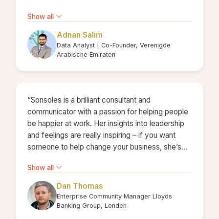
our expanding co-founding team, and secondly,
Show all
by refining our business model. Her prompt
advice to prioritize sales and hire a skilled
Adnan Salim
salesperson proved to be a game-changer for
Data Analyst | Co-Founder, Verenigde
our strategy. Sonsoles consistently
Arabische Emiraten
demonstrates a keen sense of practical wisdom
and a deep understanding of the intricacies of
business dynamics. Her advice is always clear
“Sonsoles is a brilliant consultant and
and directly applicable to the challenges at hand,
communicator with a passion for helping people
and it always makes sense. She is dedicated
be happier at work. Her insights into leadership
and genuinely committed to the best interests of
and feelings are really inspiring – if you want
those she advises, consistently going above
someone to help change your business, she’s
and beyond to maximize the impact of her
the one to choose!”
contributions. Her blend of practical advice,
Show all
strategic insight, and genuine concern for
others' success sets her apart and makes her an
Dan Thomas
invaluable asset to any business venture."
Enterprise Community Manager Lloyds
Banking Group, Londen