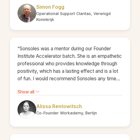
Simon Fogg
Operational Support Claritas, Verenigd
Koninkrijk
“Sonsoles was a mentor during our Founder
Institute Accelerator batch. She is an empathetic
professional who provides knowledge through
positivity, which has a lasting effect and is a lot
of fun. I would recommend Sonsoles any time
and I am sure that our paths will cross again –
Show all
looking forward to it!”
Alissa Rentowitsch
Co-Founder Workademy, Berlijn