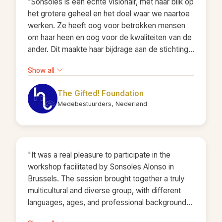
"Sonsoles is een echte visionair, met haar blik op
te werken!"
het grotere geheel en het doel waar we naartoe
werken. Ze heeft oog voor betrokken mensen
om haar heen en oog voor de kwaliteiten van de
ander. Dit maakte haar bijdrage aan de stichting
afgelopen jaren enorm waardevol! Ze was een
Show all
prettige, vrolijke noot tijdens de vergaderingen.
Altijd positief, toekomstgericht en een
The Gifted! Foundation
verbindende factor tijdens ons werk voor de
Medebestuurders, Nederland
stichting."
"It was a real pleasure to participate in the
workshop facilitated by Sonsoles Alonso in
Brussels. The session brought together a truly
multicultural and diverse group, with different
languages, ages, and professional backgrounds.
Yet, Sonsoles managed to engage everyone