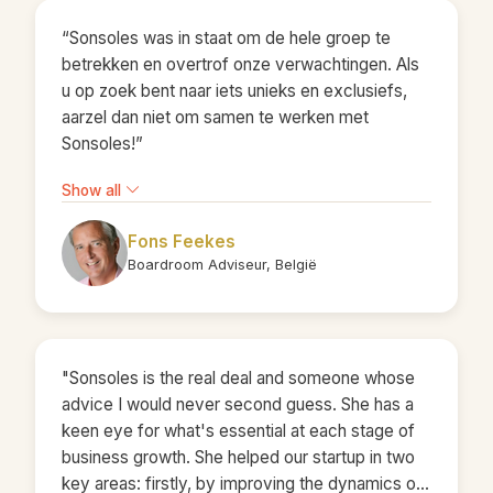
luistert oprecht naar de behoeften van haar
“Sonsoles was in staat om de hele groep te
cursisten. Haar analytische vaardigheden stellen
betrekken en overtrof onze verwachtingen. Als
haar in staat om complexe situaties te
u op zoek bent naar iets unieks en exclusiefs,
doorgronden en praktische oplossingen te
aarzel dan niet om samen te werken met
bieden. Wat Sonsoles echt onderscheidt, is haar
Sonsoles!”
vermogen om mensen in hun kracht te zetten.
Ze creëert een veilige omgeving waarin
Show all
cursisten zich vrij voelen om te leren en te
groeien. Sonsoles plakt geen pleisters en quick
Fons Feekes
fixes; ze stelt cursisten daadwerkelijk in staat
Boardroom Adviseur, België
om hun uitdagingen op te lossen en permanent
te veranderen. Maar bovenal is Sonsoles een
mooi mens om mee te werken. Haar positieve
energie en betrokkenheid maken haar een
"Sonsoles is the real deal and someone whose
waardevolle aanwinst voor elk team."
advice I would never second guess. She has a
keen eye for what's essential at each stage of
business growth. She helped our startup in two
key areas: firstly, by improving the dynamics of