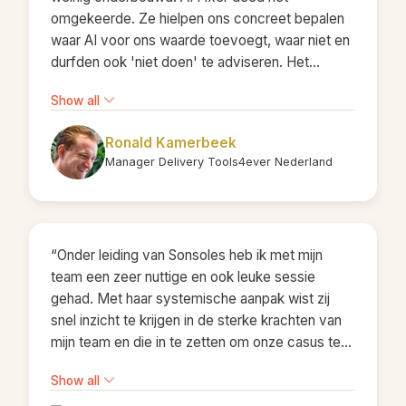
omgekeerde. Ze hielpen ons concreet bepalen
waar AI voor ons waarde toevoegt, waar niet en
durfden ook 'niet doen' te adviseren. Het
prototype dat we meekregen was mooi, maar
Show all
de scherpte in de besluitvorming was de echte
winst."
Ronald Kamerbeek
Manager Delivery Tools4ever Nederland
“Onder leiding van Sonsoles heb ik met mijn
team een zeer nuttige en ook leuke sessie
gehad. Met haar systemische aanpak wist zij
snel inzicht te krijgen in de sterke krachten van
mijn team en die in te zetten om onze casus te
doorgronden. Indrukwekkend was dat we de
Show all
sessie verlieten met een plan van aanpak