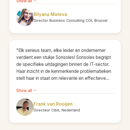
Show all
with ease and authenticity. Her ability to create
an open, interactive, and insightful learning
Bilyana Mateva
environment made the content both relevant and
Director Business Consulting CGI, Brussel
impactful for all participants. After the session,
our team felt more connected, self-aware, and
motivated to contribute positively to
collaboration and inclusion within our workplace.
"Elk serieus team, elke leider en ondernemer
A truly valuable and inspiring experience!"
verdient een stukje Sonsoles! Sonsoles begrijpt
de specifieke uitdagingen binnen de IT-sector.
Haar inzicht in de kenmerkende problematieken
stelt haar in staat om relevante en effectieve
trainingen te bieden. Sonsoles heeft met
Show all
enthousiasme en expertise een aantal nieuwe
trainingen voor ons ontwikkeld, waaronder:
Frank van Rooijen
Leidinggeven aan een Team Samenwerken in
Directeur Cibit, Nederland
een Team Team en Stakeholders Sonsoles is
niet alleen theoretisch onderlegd, maar ook
hands-on en dynamisch in haar aanpak. Ze