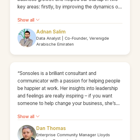
key areas: firstly, by improving the dynamics of
our expanding co-founding team, and secondly,
Show all
by refining our business model. Her prompt
advice to prioritize sales and hire a skilled
Adnan Salim
salesperson proved to be a game-changer for
Data Analyst | Co-Founder, Verenigde
our strategy. Sonsoles consistently
Arabische Emiraten
demonstrates a keen sense of practical wisdom
and a deep understanding of the intricacies of
business dynamics. Her advice is always clear
“Sonsoles is a brilliant consultant and
and directly applicable to the challenges at hand,
communicator with a passion for helping people
and it always makes sense. She is dedicated
be happier at work. Her insights into leadership
and genuinely committed to the best interests of
and feelings are really inspiring – if you want
those she advises, consistently going above
someone to help change your business, she’s
and beyond to maximize the impact of her
the one to choose!”
contributions. Her blend of practical advice,
Show all
strategic insight, and genuine concern for
others' success sets her apart and makes her an
Dan Thomas
invaluable asset to any business venture."
Enterprise Community Manager Lloyds