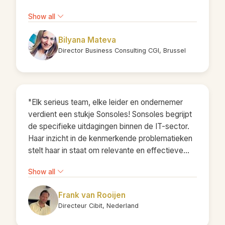
Yet, Sonsoles managed to engage everyone
Show all
with ease and authenticity. Her ability to create
an open, interactive, and insightful learning
Bilyana Mateva
environment made the content both relevant and
Director Business Consulting CGI, Brussel
impactful for all participants. After the session,
our team felt more connected, self-aware, and
motivated to contribute positively to
collaboration and inclusion within our workplace.
"Elk serieus team, elke leider en ondernemer
A truly valuable and inspiring experience!"
verdient een stukje Sonsoles! Sonsoles begrijpt
de specifieke uitdagingen binnen de IT-sector.
Haar inzicht in de kenmerkende problematieken
stelt haar in staat om relevante en effectieve
trainingen te bieden. Sonsoles heeft met
Show all
enthousiasme en expertise een aantal nieuwe
trainingen voor ons ontwikkeld, waaronder:
Frank van Rooijen
Leidinggeven aan een Team Samenwerken in
Directeur Cibit, Nederland
een Team Team en Stakeholders Sonsoles is
niet alleen theoretisch onderlegd, maar ook