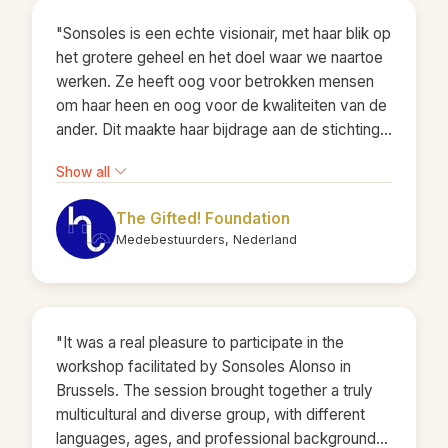
humor en veel zelfreflectie. Een plezier om mee
"Sonsoles is een echte visionair, met haar blik op
te werken!"
het grotere geheel en het doel waar we naartoe
werken. Ze heeft oog voor betrokken mensen
om haar heen en oog voor de kwaliteiten van de
ander. Dit maakte haar bijdrage aan de stichting
afgelopen jaren enorm waardevol! Ze was een
Show all
prettige, vrolijke noot tijdens de vergaderingen.
Altijd positief, toekomstgericht en een
The Gifted! Foundation
verbindende factor tijdens ons werk voor de
Medebestuurders, Nederland
stichting."
"It was a real pleasure to participate in the
workshop facilitated by Sonsoles Alonso in
Brussels. The session brought together a truly
multicultural and diverse group, with different
languages, ages, and professional backgrounds.