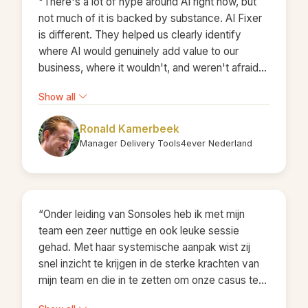
"There's a lot of hype around AI right now, but
not much of it is backed by substance. AI Fixer
is different. They helped us clearly identify
where AI would genuinely add value to our
business, where it wouldn't, and weren't afraid
to recommend not using AI where it didn't make
Show all
sense. The prototype they delivered was great,
but the real value was the clarity they brought to
Ronald Kamerbeek
our decision-making."
Manager Delivery Tools4ever Nederland
“Onder leiding van Sonsoles heb ik met mijn
team een zeer nuttige en ook leuke sessie
gehad. Met haar systemische aanpak wist zij
snel inzicht te krijgen in de sterke krachten van
mijn team en die in te zetten om onze casus te
doorgronden. Indrukwekkend was dat we de