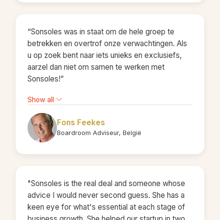
hands-on en dynamisch in haar aanpak. Ze
luistert oprecht naar de behoeften van haar
“Sonsoles was in staat om de hele groep te
cursisten. Haar analytische vaardigheden stellen
betrekken en overtrof onze verwachtingen. Als
haar in staat om complexe situaties te
u op zoek bent naar iets unieks en exclusiefs,
doorgronden en praktische oplossingen te
aarzel dan niet om samen te werken met
bieden. Wat Sonsoles echt onderscheidt, is haar
Sonsoles!”
vermogen om mensen in hun kracht te zetten.
Ze creëert een veilige omgeving waarin
Show all
cursisten zich vrij voelen om te leren en te
groeien. Sonsoles plakt geen pleisters en quick
Fons Feekes
fixes; ze stelt cursisten daadwerkelijk in staat
Boardroom Adviseur, België
om hun uitdagingen op te lossen en permanent
te veranderen. Maar bovenal is Sonsoles een
mooi mens om mee te werken. Haar positieve
energie en betrokkenheid maken haar een
"Sonsoles is the real deal and someone whose
waardevolle aanwinst voor elk team."
advice I would never second guess. She has a
keen eye for what's essential at each stage of
business growth. She helped our startup in two