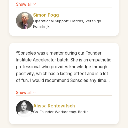
Show all
Simon Fogg
Operational Support Claritas, Verenigd
Koninkrijk
“Sonsoles was a mentor during our Founder
Institute Accelerator batch. She is an empathetic
professional who provides knowledge through
positivity, which has a lasting effect and is a lot
of fun. I would recommend Sonsoles any time
and I am sure that our paths will cross again –
Show all
looking forward to it!”
Alissa Rentowitsch
Co-Founder Workademy, Berlijn