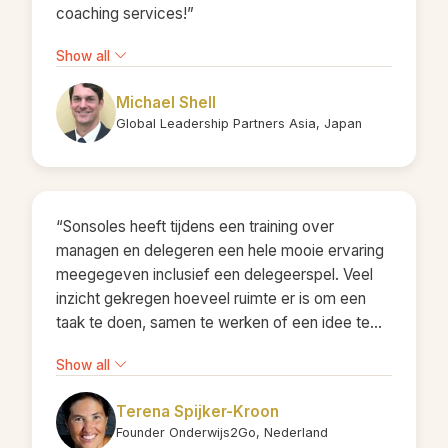
coaching services!”
Show all
Michael Shell
Global Leadership Partners Asia, Japan
“Sonsoles heeft tijdens een training over
managen en delegeren een hele mooie ervaring
meegegeven inclusief een delegeerspel. Veel
inzicht gekregen hoeveel ruimte er is om een
taak te doen, samen te werken of een idee te
opperen en uit te voeren. De inzichten kon ik
Show all
ook weer toepassen in het onderwijs. Sonsoles,
dank je wel!”
Terena Spijker-Kroon
Founder Onderwijs2Go, Nederland