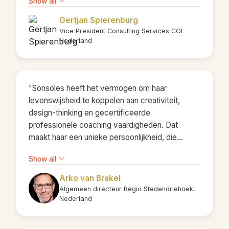
Show all
sessie verlieten met een plan van aanpak
waarmee we konden doorpakken. Dank,
Gertjan Spierenburg
Sonsoles, voor de prettige samenwerking en je
Vice President Consulting Services CGI
hulp!"
Nederland
"Sonsoles heeft het vermogen om haar
levenswijsheid te koppelen aan creativiteit,
design-thinking en gecertificeerde
professionele coaching vaardigheden. Dat
maakt haar een unieke persoonlijkheid, die
ondernemers en leiders kan helpen het
Show all
maximale uit hun team te halen. Sonsoles
onderscheid zich door haar bescheiden
Arko van Brakel
persoonlijkheid, waarmee ze in staat is al haar
Algemeen directeur Regio Stedendriehoek,
aandacht te richten op de menselijke aspecten
Nederland
van ieder team en hun leiders. Daarnaast is ze
gewoon een superleuke, aardige vrouw met